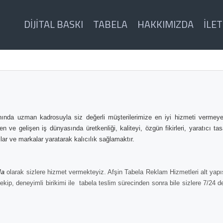
DIJITAL BASKI
TABELA
HAKKIMIZDA
İLET
anında uzman kadrosuyla siz değerli müşterilerimize en iyi hizmeti vermeye
 ve gelişen iş dünyasında üretkenliği, kaliteyi, özgün fikirleri, yaratıcı ta
ajlar ve markalar yaratarak kalıcılık sağlamaktır.
la
olarak sizlere hizmet vermekteyiz. Afşin Tabela Reklam Hizmetleri alt yapıs
ekip, deneyimli birikimi ile tabela teslim sürecinden sonra bile sizlere 7/24